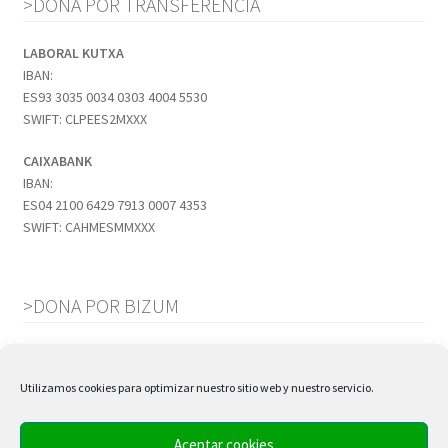
>DONA POR TRANSFERENCIA
LABORAL KUTXA
IBAN:
ES93 3035 0034 0303 4004 5530
SWIFT: CLPEES2MXXX
CAIXABANK
IBAN:
ES04 2100 6429 7913 0007 4353
SWIFT: CAHMESMMXXX
>DONA POR BIZUM
Código
01010
Utilizamos cookies para optimizar nuestro sitio web y nuestro servicio.
TIENDA LA CUADRI
Aceptar cookies