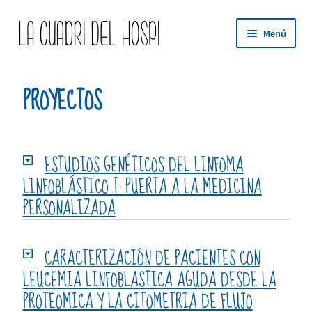
Menú
QUE ES LCDH
PROYECTOS
QUE HACEMOS
PROYECTOS
ESTUDIOS GENÉTICOS DEL LINFOMA
BLOG
LINFOBLÁSTICO T: PUERTA A LA MEDICINA
PERSONALIZADA
TIENDA
CARACTERIZACIÓN DE PACIENTES CON
MI CUENTA
LEUCEMIA LINFOBLASTICA AGUDA DESDE LA
CONTACTO
PROTEOMICA Y LA CITOMETRIA DE FLUJO