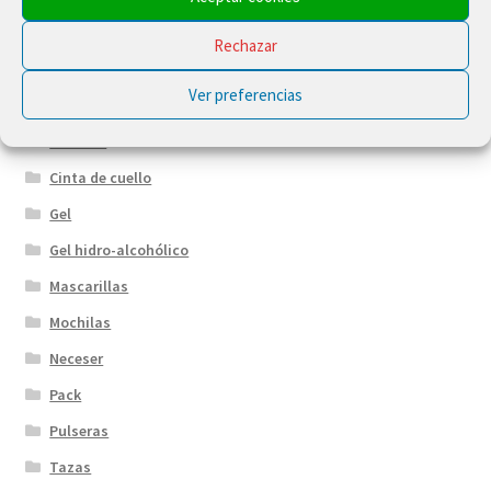
Blocks
Rechazar
Bolígrafo
Ver preferencias
Bolsas
Botellas
Cinta de cuello
Gel
Gel hidro-alcohólico
Mascarillas
Mochilas
Neceser
Pack
Pulseras
Tazas