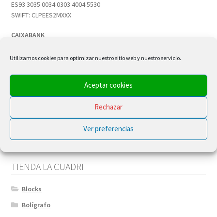
ES93 3035 0034 0303 4004 5530
SWIFT: CLPEES2MXXX
CAIXABANK
IBAN:
ES04 2100 6429 7913 0007 4353
Utilizamos cookies para optimizar nuestro sitio web y nuestro servicio.
SWIFT: CAHMESMMXXX
Aceptar cookies
>DONA POR BIZUM
Rechazar
Código
01010
Ver preferencias
TIENDA LA CUADRI
Blocks
Bolígrafo