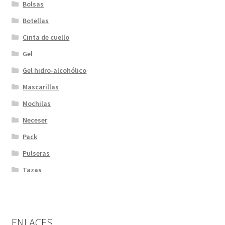
Bolsas
Botellas
Cinta de cuello
Gel
Gel hidro-alcohólico
Mascarillas
Mochilas
Neceser
Pack
Pulseras
Tazas
ENLACES